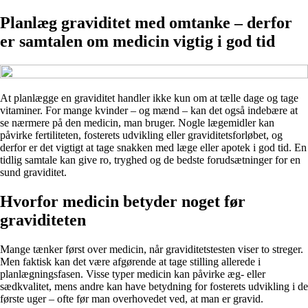
Planlæg graviditet med omtanke – derfor
er samtalen om medicin vigtig i god tid
At planlægge en graviditet handler ikke kun om at tælle dage og tage
vitaminer. For mange kvinder – og mænd – kan det også indebære at
se nærmere på den medicin, man bruger. Nogle lægemidler kan
påvirke fertiliteten, fosterets udvikling eller graviditetsforløbet, og
derfor er det vigtigt at tage snakken med læge eller apotek i god tid. En
tidlig samtale kan give ro, tryghed og de bedste forudsætninger for en
sund graviditet.
Hvorfor medicin betyder noget før
graviditeten
Mange tænker først over medicin, når graviditetstesten viser to streger.
Men faktisk kan det være afgørende at tage stilling allerede i
planlægningsfasen. Visse typer medicin kan påvirke æg- eller
sædkvalitet, mens andre kan have betydning for fosterets udvikling i de
første uger – ofte før man overhovedet ved, at man er gravid.