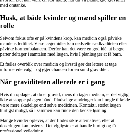
med omtanke.
Husk, at både kvinder og mænd spiller en
rolle
Selvom fokus ofte er på kvindens krop, kan medicin også påvirke
mandens fertilitet. Visse lægemidler kan nedsætte sædkvaliteten eller
påvirke hormonbalancen. Derfor kan det være en god idé, at begge
parter deltager i samtalen med lægen, hvis I planlægger at få barn.
Et fælles overblik over medicin og livsstil gør det lettere at tage
informerede valg – og øger chancen for en sund graviditet.
Når graviditeten allerede er i gang
Hvis du opdager, at du er gravid, mens du tager medicin, er det vigtigt
ikke at stoppe på egen hånd. Pludselige ændringer kan i nogle tilfælde
være mere skadelige end selve medicinen. Kontakt i stedet lægen
hurtigst muligt, så I sammen kan finde den bedste løsning.
Mange kvinder oplever, at der findes sikre alternativer, eller at
doseringen kan justeres. Det vigtigste er at handle hurtigt og få
professionel vejledning.