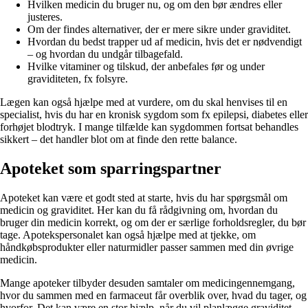
Hvilken medicin du bruger nu, og om den bør ændres eller
justeres.
Om der findes alternativer, der er mere sikre under graviditet.
Hvordan du bedst trapper ud af medicin, hvis det er nødvendigt
– og hvordan du undgår tilbagefald.
Hvilke vitaminer og tilskud, der anbefales før og under
graviditeten, fx folsyre.
Lægen kan også hjælpe med at vurdere, om du skal henvises til en
specialist, hvis du har en kronisk sygdom som fx epilepsi, diabetes eller
forhøjet blodtryk. I mange tilfælde kan sygdommen fortsat behandles
sikkert – det handler blot om at finde den rette balance.
Apoteket som sparringspartner
Apoteket kan være et godt sted at starte, hvis du har spørgsmål om
medicin og graviditet. Her kan du få rådgivning om, hvordan du
bruger din medicin korrekt, og om der er særlige forholdsregler, du bør
tage. Apotekspersonalet kan også hjælpe med at tjekke, om
håndkøbsprodukter eller naturmidler passer sammen med din øvrige
medicin.
Mange apoteker tilbyder desuden samtaler om medicingennemgang,
hvor du sammen med en farmaceut får overblik over, hvad du tager, og
hvorfor. Det kan være en stor hjælp, når du vil planlægge graviditet