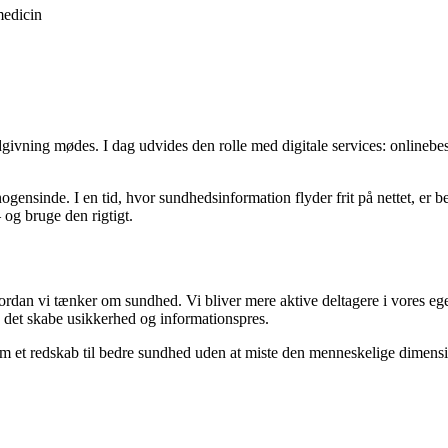
medicin
givning mødes. I dag udvides den rolle med digitale services: onlinebes
gensinde. I en tid, hvor sundhedsinformation flyder frit på nettet, er b
 og bruge den rigtigt.
ordan vi tænker om sundhed. Vi bliver mere aktive deltagere i vores e
n det skabe usikkerhed og informationspres.
som et redskab til bedre sundhed uden at miste den menneskelige dimens