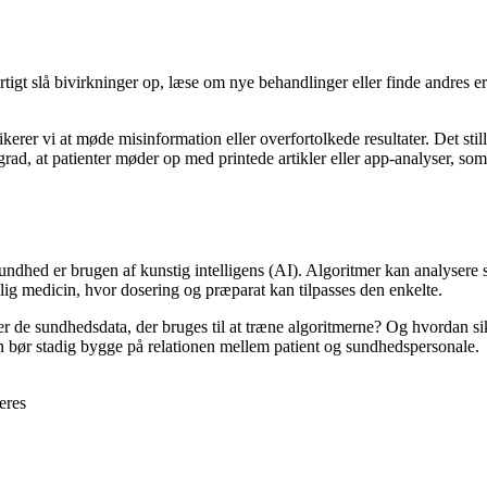
rtigt slå bivirkninger op, læse om nye behandlinger eller finde andres er
rer vi at møde misinformation eller overfortolkede resultater. Det stille
rad, at patienter møder op med printede artikler eller app-analyser, som
undhed er brugen af kunstig intelligens (AI). Algoritmer kan analysere
ig medicin, hvor dosering og præparat kan tilpasses den enkelte.
er de sundhedsdata, der bruges til at træne algoritmerne? Og hvordan sik
n bør stadig bygge på relationen mellem patient og sundhedspersonale.
eres