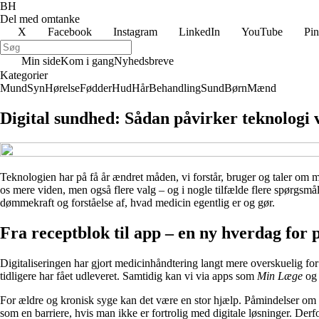
BH
Del med omtanke
X
Facebook
Instagram
LinkedIn
YouTube
Pin
Min side
Kom i gang
Nyhedsbreve
Kategorier
Mund
Syn
Hørelse
Fødder
Hud
Hår
Behandling
Sund
Børn
Mænd
Digital sundhed: Sådan påvirker teknologi v
Teknologien har på få år ændret måden, vi forstår, bruger og taler om me
os mere viden, men også flere valg – og i nogle tilfælde flere spørgsmål.
dømmekraft og forståelse af, hvad medicin egentlig er og gør.
Fra receptblok til app – en ny hverdag for 
Digitaliseringen har gjort medicinhåndtering langt mere overskuelig for
tidligere har fået udleveret. Samtidig kan vi via apps som
Min Læge
o
For ældre og kronisk syge kan det være en stor hjælp. Påmindelser om at
som en barriere, hvis man ikke er fortrolig med digitale løsninger. Derfo