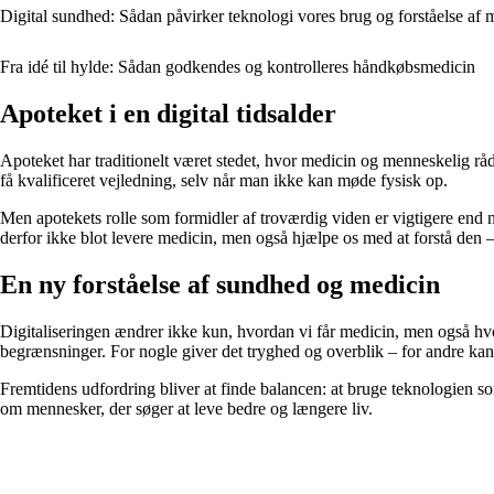
Digital sundhed: Sådan påvirker teknologi vores brug og forståelse af 
Fra idé til hylde: Sådan godkendes og kontrolleres håndkøbsmedicin
Apoteket i en digital tidsalder
Apoteket har traditionelt været stedet, hvor medicin og menneskelig råd
få kvalificeret vejledning, selv når man ikke kan møde fysisk op.
Men apotekets rolle som formidler af troværdig viden er vigtigere end no
derfor ikke blot levere medicin, men også hjælpe os med at forstå den –
En ny forståelse af sundhed og medicin
Digitaliseringen ændrer ikke kun, hvordan vi får medicin, men også hv
begrænsninger. For nogle giver det tryghed og overblik – for andre ka
Fremtidens udfordring bliver at finde balancen: at bruge teknologien 
om mennesker, der søger at leve bedre og længere liv.