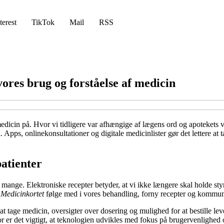
terest
TikTok
Mail
RSS
ores brug og forståelse af medicin
dicin på. Hvor vi tidligere var afhængige af lægens ord og apotekets vej
 Apps, onlinekonsultationer og digitale medicinlister gør det lettere at 
patienter
 mange. Elektroniske recepter betyder, at vi ikke længere skal holde sty
g
Medicinkortet
følge med i vores behandling, forny recepter og kommun
 tage medicin, oversigter over dosering og mulighed for at bestille leve
r er det vigtigt, at teknologien udvikles med fokus på brugervenlighed og