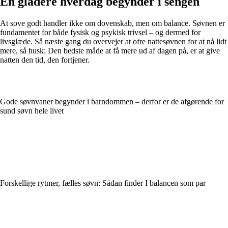
En gladere hverdag begynder i sengen
At sove godt handler ikke om dovenskab, men om balance. Søvnen er
fundamentet for både fysisk og psykisk trivsel – og dermed for
livsglæde. Så næste gang du overvejer at ofre nattesøvnen for at nå lidt
mere, så husk: Den bedste måde at få mere ud af dagen på, er at give
natten den tid, den fortjener.
Gode søvnvaner begynder i barndommen – derfor er de afgørende for
sund søvn hele livet
Forskellige rytmer, fælles søvn: Sådan finder I balancen som par