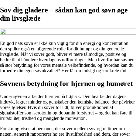
Sov dig gladere – sådan kan god søvn øge
din livsglæde
En god nats søvn er ikke kun vigtig for din energi og koncentration –
den spiller også en afgørende rolle for dit humør og din generelle
livsglæde. Når vi sover godt, bliver vi mere tålmodige, positive og
bedre til at håndtere hverdagens udfordringer. Men hvorfor har søvnen
så stor betydning for vores mentale velbefindende, og hvordan kan du
forbedre din egen søvnkvalitet? Her får du indsigt og konkrete råd.
Søvnens betydning for hjernen og humøret
Under søvnen arbejder hjernen på højtryk. Den bearbejder dagens
indtryk, lagrer minder og genskaber den kemiske balance, der påvirker
vores følelser. Hvis du sover for lidt, bliver produktionen af
signalstoffer som serotonin og dopamin forstyrret – og det kan føre til
irritabilitet, tristhed og manglende motivation.
Forskning viser, at personer, der sover mellem syv og ni timer om
natten, generelt rapporterer højere livstilfredshed end dem, der sover