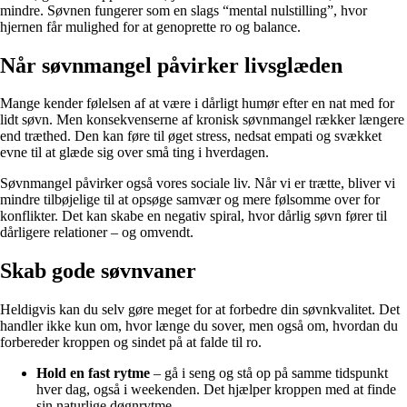
mindre. Søvnen fungerer som en slags “mental nulstilling”, hvor
hjernen får mulighed for at genoprette ro og balance.
Når søvnmangel påvirker livsglæden
Mange kender følelsen af at være i dårligt humør efter en nat med for
lidt søvn. Men konsekvenserne af kronisk søvnmangel rækker længere
end træthed. Den kan føre til øget stress, nedsat empati og svækket
evne til at glæde sig over små ting i hverdagen.
Søvnmangel påvirker også vores sociale liv. Når vi er trætte, bliver vi
mindre tilbøjelige til at opsøge samvær og mere følsomme over for
konflikter. Det kan skabe en negativ spiral, hvor dårlig søvn fører til
dårligere relationer – og omvendt.
Skab gode søvnvaner
Heldigvis kan du selv gøre meget for at forbedre din søvnkvalitet. Det
handler ikke kun om, hvor længe du sover, men også om, hvordan du
forbereder kroppen og sindet på at falde til ro.
Hold en fast rytme
– gå i seng og stå op på samme tidspunkt
hver dag, også i weekenden. Det hjælper kroppen med at finde
sin naturlige døgnrytme.