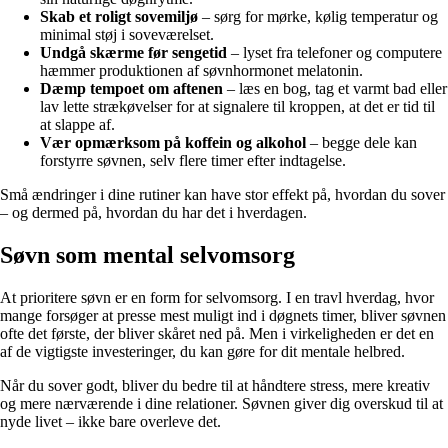
Skab et roligt sovemiljø
– sørg for mørke, kølig temperatur og
minimal støj i soveværelset.
Undgå skærme før sengetid
– lyset fra telefoner og computere
hæmmer produktionen af søvnhormonet melatonin.
Dæmp tempoet om aftenen
– læs en bog, tag et varmt bad eller
lav lette strækøvelser for at signalere til kroppen, at det er tid til
at slappe af.
Vær opmærksom på koffein og alkohol
– begge dele kan
forstyrre søvnen, selv flere timer efter indtagelse.
Små ændringer i dine rutiner kan have stor effekt på, hvordan du sover
– og dermed på, hvordan du har det i hverdagen.
Søvn som mental selvomsorg
At prioritere søvn er en form for selvomsorg. I en travl hverdag, hvor
mange forsøger at presse mest muligt ind i døgnets timer, bliver søvnen
ofte det første, der bliver skåret ned på. Men i virkeligheden er det en
af de vigtigste investeringer, du kan gøre for dit mentale helbred.
Når du sover godt, bliver du bedre til at håndtere stress, mere kreativ
og mere nærværende i dine relationer. Søvnen giver dig overskud til at
nyde livet – ikke bare overleve det.