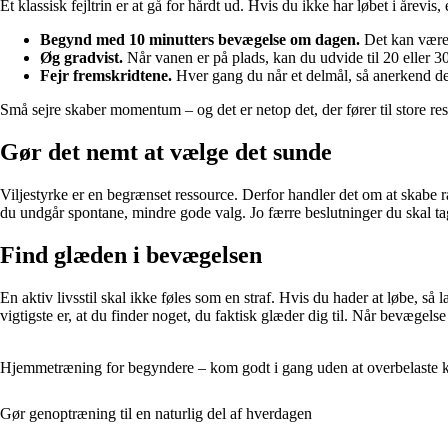
Et klassisk fejltrin er at gå for hårdt ud. Hvis du ikke har løbet i årev
Begynd med 10 minutters bevægelse om dagen.
Det kan være e
Øg gradvist.
Når vanen er på plads, kan du udvide til 20 eller 30
Fejr fremskridtene.
Hver gang du når et delmål, så anerkend de
Små sejre skaber momentum – og det er netop det, der fører til store resu
Gør det nemt at vælge det sunde
Viljestyrke er en begrænset ressource. Derfor handler det om at skabe r
du undgår spontane, mindre gode valg. Jo færre beslutninger du skal tage 
Find glæden i bevægelsen
En aktiv livsstil skal ikke føles som en straf. Hvis du hader at løbe, 
vigtigste er, at du finder noget, du faktisk glæder dig til. Når bevægelse
Hjemmetræning for begyndere – kom godt i gang uden at overbelaste 
Gør genoptræning til en naturlig del af hverdagen