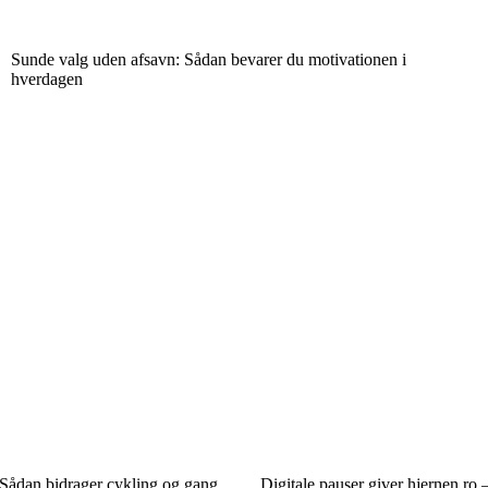
Sunde valg uden afsavn: Sådan bevarer du motivationen i
hverdagen
 Sådan bidrager cykling og gang
Digitale pauser giver hjernen ro 