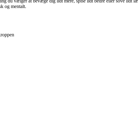
du vælger at bevæge dig lidt mere, spise lidt bedre eller sove lidt læng
isk og mentalt.
kroppen