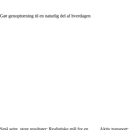
Gør genoptræning til en naturlig del af hverdagen
Små sejre, store resultater: Realistiske mål for en
Aktiv transport: