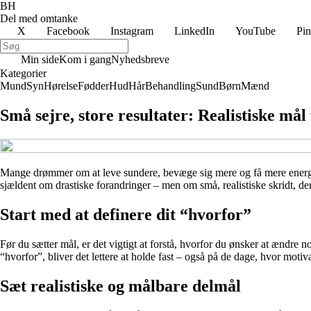
BH
Del med omtanke
X
Facebook
Instagram
LinkedIn
YouTube
Pin
Min side
Kom i gang
Nyhedsbreve
Kategorier
Mund
Syn
Hørelse
Fødder
Hud
Hår
Behandling
Sund
Børn
Mænd
Små sejre, store resultater: Realistiske mål 
Mange drømmer om at leve sundere, bevæge sig mere og få mere energi i 
sjældent om drastiske forandringer – men om små, realistiske skridt, der
Start med at definere dit “hvorfor”
Før du sætter mål, er det vigtigt at forstå, hvorfor du ønsker at ændre 
“hvorfor”, bliver det lettere at holde fast – også på de dage, hvor motiv
Sæt realistiske og målbare delmål