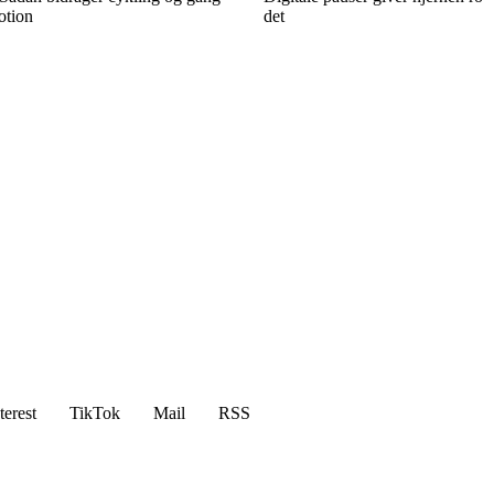
otion
det
terest
TikTok
Mail
RSS