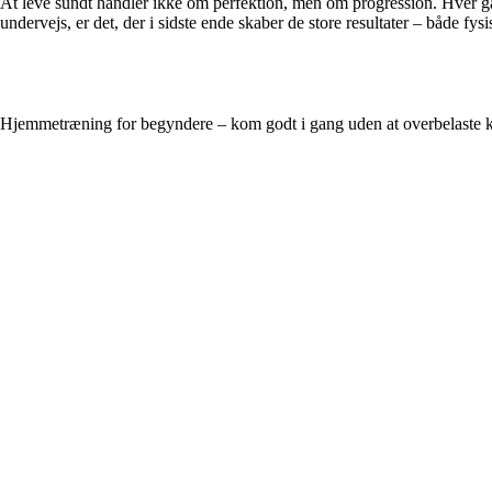
At leve sundt handler ikke om perfektion, men om progression. Hver gang 
undervejs, er det, der i sidste ende skaber de store resultater – både fys
Hjemmetræning for begyndere – kom godt i gang uden at overbelaste 