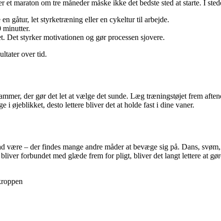
is, er et maraton om tre måneder måske ikke det bedste sted at starte. I 
n gåtur, let styrketræning eller en cykeltur til arbejde.
 minutter.
t. Det styrker motivationen og gør processen sjovere.
ltater over tid.
ammer, der gør det let at vælge det sunde. Læg træningstøjet frem aftene
i øjeblikket, desto lettere bliver det at holde fast i dine vaner.
så lad være – der findes mange andre måder at bevæge sig på. Dans, svøm
 bliver forbundet med glæde frem for pligt, bliver det langt lettere at gør
kroppen