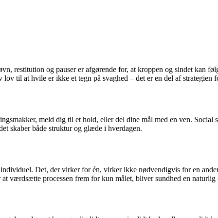
n, restitution og pauser er afgørende for, at kroppen og sindet kan følg
 lov til at hvile er ikke et tegn på svaghed – det er en del af strategien f
ningsmakker, meld dig til et hold, eller del dine mål med en ven. Social 
i det skaber både struktur og glæde i hverdagen.
dividuel. Det, der virker for én, virker ikke nødvendigvis for en ande
 at værdsætte processen frem for kun målet, bliver sundhed en naturlig del