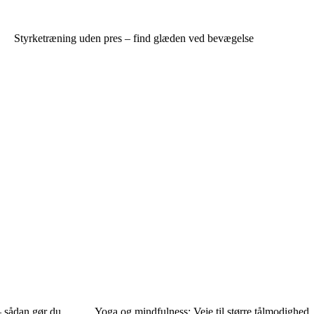
Styrketræning uden pres – find glæden ved bevægelse
– sådan gør du
Yoga og mindfulness: Veje til større tålmodighed