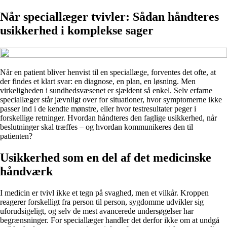
Når speciallæger tvivler: Sådan håndteres
usikkerhed i komplekse sager
Når en patient bliver henvist til en speciallæge, forventes det ofte, at
der findes et klart svar: en diagnose, en plan, en løsning. Men
virkeligheden i sundhedsvæsenet er sjældent så enkel. Selv erfarne
speciallæger står jævnligt over for situationer, hvor symptomerne ikke
passer ind i de kendte mønstre, eller hvor testresultater peger i
forskellige retninger. Hvordan håndteres den faglige usikkerhed, når
beslutninger skal træffes – og hvordan kommunikeres den til
patienten?
Usikkerhed som en del af det medicinske
håndværk
I medicin er tvivl ikke et tegn på svaghed, men et vilkår. Kroppen
reagerer forskelligt fra person til person, sygdomme udvikler sig
uforudsigeligt, og selv de mest avancerede undersøgelser har
begrænsninger. For speciallæger handler det derfor ikke om at undgå