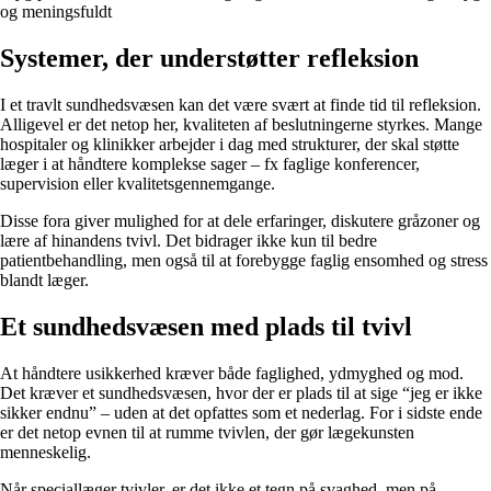
og meningsfuldt
Systemer, der understøtter refleksion
I et travlt sundhedsvæsen kan det være svært at finde tid til refleksion.
Alligevel er det netop her, kvaliteten af beslutningerne styrkes. Mange
hospitaler og klinikker arbejder i dag med strukturer, der skal støtte
læger i at håndtere komplekse sager – fx faglige konferencer,
supervision eller kvalitetsgennemgange.
Disse fora giver mulighed for at dele erfaringer, diskutere gråzoner og
lære af hinandens tvivl. Det bidrager ikke kun til bedre
patientbehandling, men også til at forebygge faglig ensomhed og stress
blandt læger.
Et sundhedsvæsen med plads til tvivl
At håndtere usikkerhed kræver både faglighed, ydmyghed og mod.
Det kræver et sundhedsvæsen, hvor der er plads til at sige “jeg er ikke
sikker endnu” – uden at det opfattes som et nederlag. For i sidste ende
er det netop evnen til at rumme tvivlen, der gør lægekunsten
menneskelig.
Når speciallæger tvivler, er det ikke et tegn på svaghed, men på