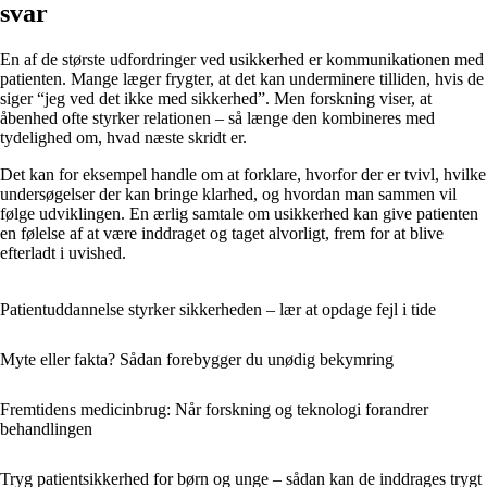
svar
En af de største udfordringer ved usikkerhed er kommunikationen med
patienten. Mange læger frygter, at det kan underminere tilliden, hvis de
siger “jeg ved det ikke med sikkerhed”. Men forskning viser, at
åbenhed ofte styrker relationen – så længe den kombineres med
tydelighed om, hvad næste skridt er.
Det kan for eksempel handle om at forklare, hvorfor der er tvivl, hvilke
undersøgelser der kan bringe klarhed, og hvordan man sammen vil
følge udviklingen. En ærlig samtale om usikkerhed kan give patienten
en følelse af at være inddraget og taget alvorligt, frem for at blive
efterladt i uvished.
Patientuddannelse styrker sikkerheden – lær at opdage fejl i tide
Myte eller fakta? Sådan forebygger du unødig bekymring
Fremtidens medicinbrug: Når forskning og teknologi forandrer
behandlingen
Tryg patientsikkerhed for børn og unge – sådan kan de inddrages trygt