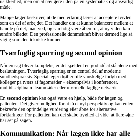
usikkerhed, men om at navigere i den på en systematisk og ansvarlig
måde.
Mange læger beskriver, at de med erfaring lærer at acceptere tvivlen
som en del af arbejdet. Det handler om at kunne balancere mellem at
handle på det, man ved, og samtidig være åben for, at ny viden kan
ændre billedet. Den professionelle dømmekraft bliver dermed lige så
vigtig som den tekniske kunnen.
Tværfaglig sparring og second opinion
Når en sag bliver kompleks, er det sjældent en god idé at stå alene med
beslutningen. Tværfaglig sparring er en central del af moderne
sundhedspraksis. Speciallæger drøfter ofte vanskelige forløb med
kolleger på tværs af fagområder – eksempelvis i konferencer,
multidisciplinære teammøder eller uformelle faglige netværk.
En
second opinion
kan også være en hjælp, både for lægen og
patienten. Det giver mulighed for at få et nyt perspektiv og kan enten
bekræfte den oprindelige vurdering eller åbne for alternative
forklaringer. For patienten kan det skabe tryghed at vide, at flere øjne
har set på sagen.
Kommunikation: Når lægen ikke har alle