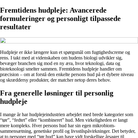
Fremtidens hudpleje: Avancerede
formuleringer og personligt tilpassede
resultater
Hudpleje er ikke længere kun et spørgsmål om fugtighedscreme og
rens. I takt med at videnskaben om hudens biologi udvikler sig,
bevæger branchen sig mod en ny æra, hvor teknologi, data og
bioteknologi smelter sammen. Fremtidens hudpleje handler om
præcision – om at forstå den enkelte persons hud på et dybere niveau
og skræddersy produkter, der matcher netop deres behov.
Fra generelle løsninger til personlig
hudpleje
I mange år har hudplejeindustrien arbejdet med brede kategorier som
“tør”, “fedtet” eller “kombineret” hud. Men virkeligheden er langt
mere kompleks. Hver persons hud har sin egen mikrobiom-
sammensætning, genetiske profil og livsstilspåvirkninger. Det betyder,
at to personer med “tør hud” kan have vidt forskellige årsager til