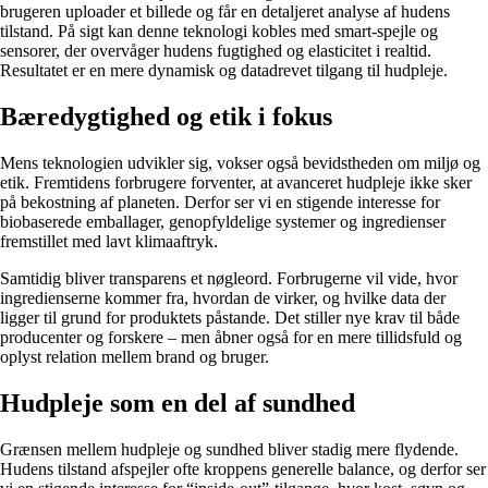
brugeren uploader et billede og får en detaljeret analyse af hudens
tilstand. På sigt kan denne teknologi kobles med smart-spejle og
sensorer, der overvåger hudens fugtighed og elasticitet i realtid.
Resultatet er en mere dynamisk og datadrevet tilgang til hudpleje.
Bæredygtighed og etik i fokus
Mens teknologien udvikler sig, vokser også bevidstheden om miljø og
etik. Fremtidens forbrugere forventer, at avanceret hudpleje ikke sker
på bekostning af planeten. Derfor ser vi en stigende interesse for
biobaserede emballager, genopfyldelige systemer og ingredienser
fremstillet med lavt klimaaftryk.
Samtidig bliver transparens et nøgleord. Forbrugerne vil vide, hvor
ingredienserne kommer fra, hvordan de virker, og hvilke data der
ligger til grund for produktets påstande. Det stiller nye krav til både
producenter og forskere – men åbner også for en mere tillidsfuld og
oplyst relation mellem brand og bruger.
Hudpleje som en del af sundhed
Grænsen mellem hudpleje og sundhed bliver stadig mere flydende.
Hudens tilstand afspejler ofte kroppens generelle balance, og derfor ser