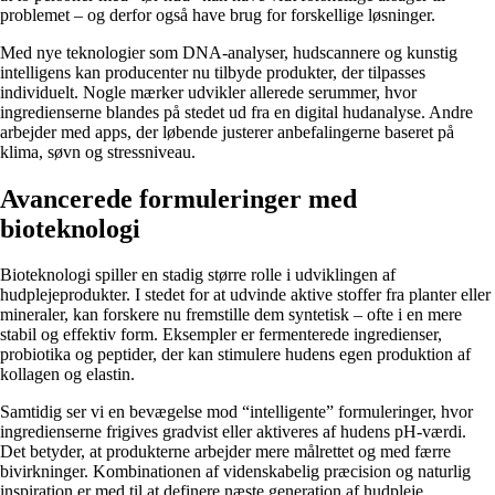
problemet – og derfor også have brug for forskellige løsninger.
Med nye teknologier som DNA-analyser, hudscannere og kunstig
intelligens kan producenter nu tilbyde produkter, der tilpasses
individuelt. Nogle mærker udvikler allerede serummer, hvor
ingredienserne blandes på stedet ud fra en digital hudanalyse. Andre
arbejder med apps, der løbende justerer anbefalingerne baseret på
klima, søvn og stressniveau.
Avancerede formuleringer med
bioteknologi
Bioteknologi spiller en stadig større rolle i udviklingen af
hudplejeprodukter. I stedet for at udvinde aktive stoffer fra planter eller
mineraler, kan forskere nu fremstille dem syntetisk – ofte i en mere
stabil og effektiv form. Eksempler er fermenterede ingredienser,
probiotika og peptider, der kan stimulere hudens egen produktion af
kollagen og elastin.
Samtidig ser vi en bevægelse mod “intelligente” formuleringer, hvor
ingredienserne frigives gradvist eller aktiveres af hudens pH-værdi.
Det betyder, at produkterne arbejder mere målrettet og med færre
bivirkninger. Kombinationen af videnskabelig præcision og naturlig
inspiration er med til at definere næste generation af hudpleje.