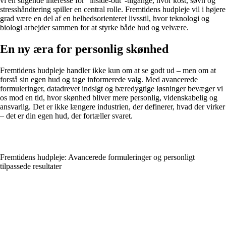
vi en stigende interesse for “inside-out”-tilgange, hvor kost, søvn og
stresshåndtering spiller en central rolle. Fremtidens hudpleje vil i højere
grad være en del af en helhedsorienteret livsstil, hvor teknologi og
biologi arbejder sammen for at styrke både hud og velvære.
En ny æra for personlig skønhed
Fremtidens hudpleje handler ikke kun om at se godt ud – men om at
forstå sin egen hud og tage informerede valg. Med avancerede
formuleringer, datadrevet indsigt og bæredygtige løsninger bevæger vi
os mod en tid, hvor skønhed bliver mere personlig, videnskabelig og
ansvarlig. Det er ikke længere industrien, der definerer, hvad der virker
– det er din egen hud, der fortæller svaret.
Fremtidens hudpleje: Avancerede formuleringer og personligt
tilpassede resultater