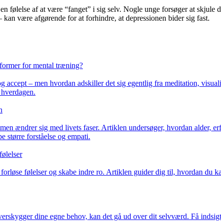
en følelse af at være “fanget” i sig selv. Nogle unge forsøger at skjule d
e – kan være afgørende for at forhindre, at depressionen bider sig fast.
 former for mental træning?
ccept – men hvordan adskiller det sig egentlig fra meditation, visualis
i hverdagen.
n
n ændrer sig med livets faser. Artiklen undersøger, hvordan alder, erf
e større forståelse og empati.
følelser
 forløse følelser og skabe indre ro. Artiklen guider dig til, hvordan du k
e overskygger dine egne behov, kan det gå ud over dit selvværd. Få inds