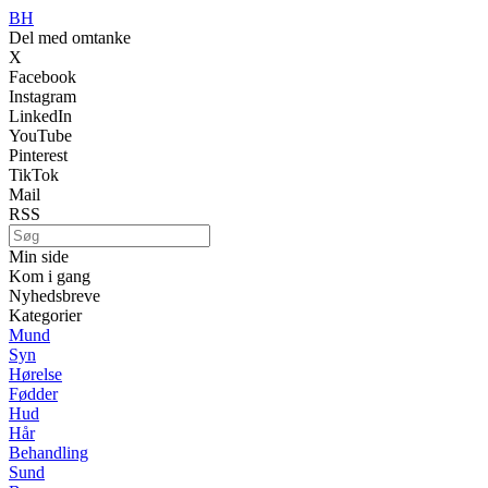
BH
Del med omtanke
X
Facebook
Instagram
LinkedIn
YouTube
Pinterest
TikTok
Mail
RSS
Min side
Kom i gang
Nyhedsbreve
Kategorier
Mund
Syn
Hørelse
Fødder
Hud
Hår
Behandling
Sund