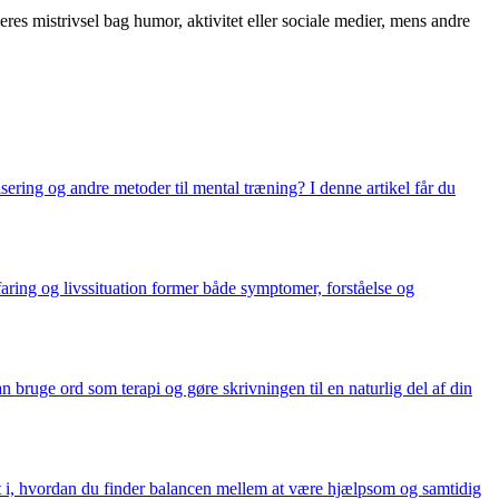
eres mistrivsel bag humor, aktivitet eller sociale medier, mens andre
ering og andre metoder til mental træning? I denne artikel får du
aring og livssituation former både symptomer, forståelse og
an bruge ord som terapi og gøre skrivningen til en naturlig del af din
igt i, hvordan du finder balancen mellem at være hjælpsom og samtidig