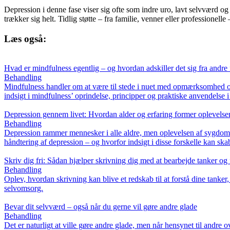
Depression i denne fase viser sig ofte som indre uro, lavt selvværd og 
trækker sig helt. Tidlig støtte – fra familie, venner eller professionell
Læs også:
Hvad er mindfulness egentlig – og hvordan adskiller det sig fra andre
Behandling
Mindfulness handler om at være til stede i nuet med opmærksomhed og a
indsigt i mindfulness’ oprindelse, principper og praktiske anvendelse 
Depression gennem livet: Hvordan alder og erfaring former oplevelse
Behandling
Depression rammer mennesker i alle aldre, men oplevelsen af sygdomme
håndtering af depression – og hvorfor indsigt i disse forskelle kan skab
Skriv dig fri: Sådan hjælper skrivning dig med at bearbejde tanker og 
Behandling
Oplev, hvordan skrivning kan blive et redskab til at forstå dine tanker,
selvomsorg.
Bevar dit selvværd – også når du gerne vil gøre andre glade
Behandling
Det er naturligt at ville gøre andre glade, men når hensynet til andr