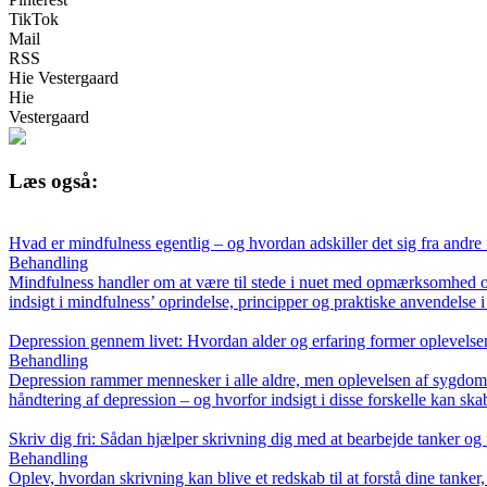
TikTok
Mail
RSS
Hie Vestergaard
Hie
Vestergaard
Læs også:
Hvad er mindfulness egentlig – og hvordan adskiller det sig fra andre
Behandling
Mindfulness handler om at være til stede i nuet med opmærksomhed og a
indsigt i mindfulness’ oprindelse, principper og praktiske anvendelse 
Depression gennem livet: Hvordan alder og erfaring former oplevelse
Behandling
Depression rammer mennesker i alle aldre, men oplevelsen af sygdomme
håndtering af depression – og hvorfor indsigt i disse forskelle kan skab
Skriv dig fri: Sådan hjælper skrivning dig med at bearbejde tanker og 
Behandling
Oplev, hvordan skrivning kan blive et redskab til at forstå dine tanker,