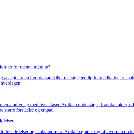
 former for mental træning?
ccept – men hvordan adskiller det sig egentlig fra meditation, visualis
i hverdagen.
n
n ændrer sig med livets faser. Artiklen undersøger, hvordan alder, erf
e større forståelse og empati.
følelser
 forløse følelser og skabe indre ro. Artiklen guider dig til, hvordan du k