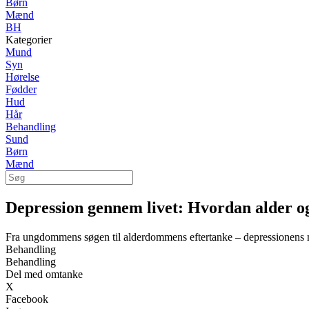
Børn
Mænd
BH
Kategorier
Mund
Syn
Hørelse
Fødder
Hud
Hår
Behandling
Sund
Børn
Mænd
Depression gennem livet: Hvordan alder og
Fra ungdommens søgen til alderdommens eftertanke – depressionens 
Behandling
Behandling
Del med omtanke
X
Facebook