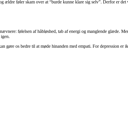
 ældre føler skam over at “burde kunne klare sig selv”. Derfor er det 
snævnere: følelsen af håbløshed, tab af energi og manglende glæde. Men 
 igen.
 kan gøre os bedre til at møde hinanden med empati. For depression er i