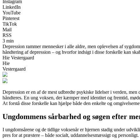
Instagram
LinkedIn
YouTube
Pinterest
TikTok
Mail
RSS
3 min
Depression rammer mennesker i alle aldre, men oplevelsen af sygdomme
håndtering af depression – og hvorfor indsigt i disse forskelle kan skab
Hie Vestergaard
Hie
Vestergaard
Depression er en af de mest udbredte psykiske lidelser i verden, men den
håndteres. En ung voksen, der kæmper med identitet og fremtid, møde
At forstå disse forskelle kan hjælpe både den enkelte og omgivelser
Ungdommens sårbarhed og søgen efter me
I ungdomsårene og de tidlige voksenår er hjernen stadig under udvikli
pres for at præstere – både socialt, uddannelsesmæssigt og personligt. 