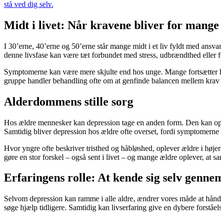
stå ved dig selv.
Midt i livet: Når kravene bliver for mange
I 30’erne, 40’erne og 50’erne står mange midt i et liv fyldt med ansva
denne livsfase kan være tæt forbundet med stress, udbrændthed eller fø
Symptomerne kan være mere skjulte end hos unge. Mange fortsætter h
gruppe handler behandling ofte om at genfinde balancen mellem krav 
Alderdommens stille sorg
Hos ældre mennesker kan depression tage en anden form. Den kan opstå
Samtidig bliver depression hos ældre ofte overset, fordi symptomerne
Hvor yngre ofte beskriver tristhed og håbløshed, oplever ældre i højere
gøre en stor forskel – også sent i livet – og mange ældre oplever, at sam
Erfaringens rolle: At kende sig selv genne
Selvom depression kan ramme i alle aldre, ændrer vores måde at håndt
søge hjælp tidligere. Samtidig kan livserfaring give en dybere forståelse