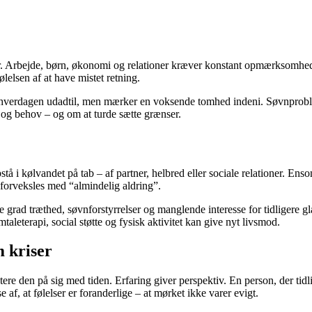
r. Arbejde, børn, økonomi og relationer kræver konstant opmærksomhed. F
lelsen af at have mistet retning.
verdagen udadtil, men mærker en voksende tomhed indeni. Søvnproblemer
og behov – og om at turde sætte grænser.
 i kølvandet på tab – af partner, helbred eller sociale relationer. En
 forveksles med “almindelig aldring”.
 grad træthed, søvnforstyrrelser og manglende interesse for tidligere glæ
taleterapi, social støtte og fysisk aktivitet kan give nyt livsmod.
m kriser
ere den på sig med tiden. Erfaring giver perspektiv. En person, der ti
 af, at følelser er foranderlige – at mørket ikke varer evigt.