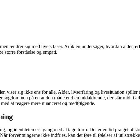
n ændrer sig med livets faser. Artiklen undersøger, hvordan alder, erf
e større forståelse og empati.
 viser sig ikke ens for alle. Alder, livserfaring og livssituation spiller
r sygdommen på en anden måde end en midaldrende, der står midt i arbej
ne med at reagere mere nuanceret og medfølgende.
ning
ng, og identiteten er i gang med at tage form. Det er en tid præget af 
Når forventningerne ikke indfries, kan det føre til følelser af utilstræk